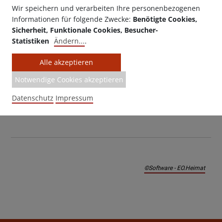
Wir speichern und verarbeiten Ihre personenbezogenen
Informationen für folgende Zwecke:
Benötigte Cookies,
Sicherheit, Funktionale Cookies, Besucher-
Statistiken
Ändern
...
.
Made with ♥ by EO Heimat / OYA
media
Alle akzeptieren
Notwendige Cookies akzeptieren
zurück zur Übersicht
Datenschutz
Impressum
©Software - EO.Heimat