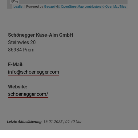
Schönegger Käse-Alm GmbH
Steinwies 20
86984 Prem
E-Mail:
info@schoenegger.com
Website:
schoenegger.com/
Letzte Aktualisierung
: 16.01.2025 | 09:40 Uhr