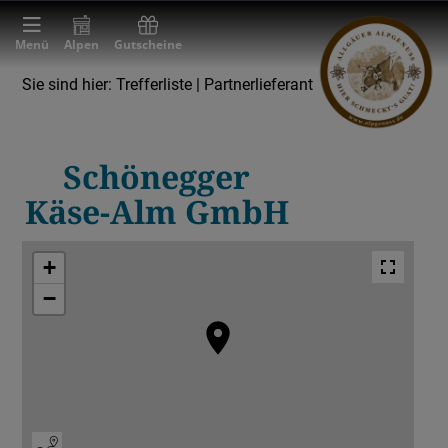
Menü
Alpen
Gutscheine
Sie sind hier:
Trefferliste
| Partnerlieferant
Partnerlieferant
Sennerei & Molkerei
Schönegger
Käse-Alm GmbH