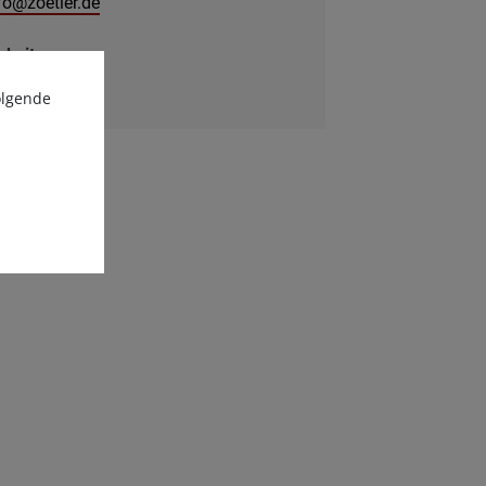
fo@zoetler.de
bsite:
w.zoetler.de/
olgende