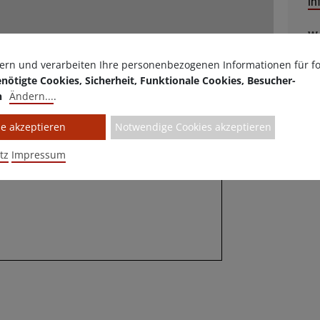
in
We
ww
ern und verarbeiten Ihre personenbezogenen Informationen für f
nötigte Cookies, Sicherheit, Funktionale Cookies, Besucher-
n
Ändern
...
.
le akzeptieren
Notwendige Cookies akzeptieren
tz
Impressum