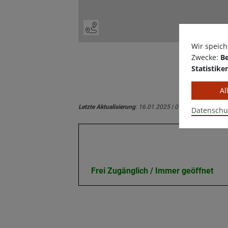
Wir speich
Zwecke:
Be
Statistike
Al
Letzte Aktualisierung
: 16.01.2025 | 09:41 Uhr
Datenschu
Öffnungszeiten
Frei Zugänglich / Immer geöffnet