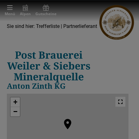
Menü
Alpen
Gutscheine
Sie sind hier:
Trefferliste
| Partnerlieferant
Partnerlieferant
Brauerei
Post Brauerei
Weiler & Siebers
Mineralquelle
Anton Zinth KG