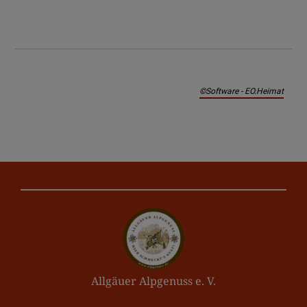
©Software - EO.Heimat
Allgäuer Alpgenuss e. V.