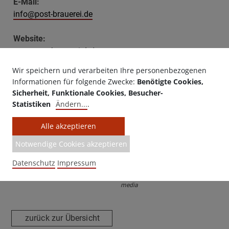
E-Mail:
info@post-brauerei.de
Website:
www.post-brauerei.de/
Wir speichern und verarbeiten Ihre personenbezogenen
Informationen für folgende Zwecke:
Benötigte Cookies,
Sicherheit, Funktionale Cookies, Besucher-
Letzte Aktualisierung
: 16.01.2025 | 09:40 Uhr
Statistiken
Ändern
...
.
Alle akzeptieren
Notwendige Cookies akzeptieren
Datenschutz
Impressum
Made with ♥ by EO Heimat / OYA
media
zurück zur Übersicht