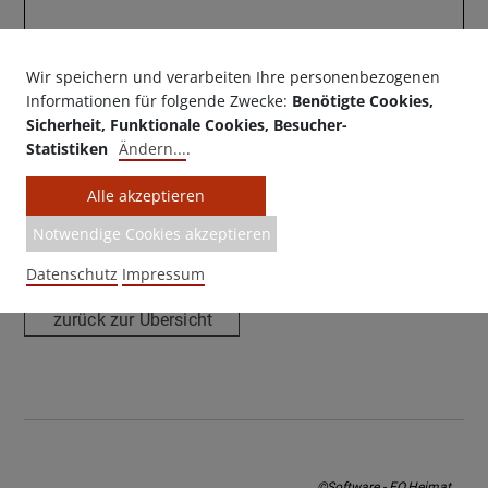
Frei Zugänglich / Immer geöffnet
Wir speichern und verarbeiten Ihre personenbezogenen
Informationen für folgende Zwecke:
Benötigte Cookies,
Sicherheit, Funktionale Cookies, Besucher-
Statistiken
Ändern
...
.
Alle akzeptieren
Made with ♥ by EO Heimat / OYA
Notwendige Cookies akzeptieren
media
Datenschutz
Impressum
zurück zur Übersicht
©Software - EO.Heimat