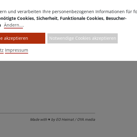
ww
ern und verarbeiten Ihre personenbezogenen Informationen für f
nötigte Cookies, Sicherheit, Funktionale Cookies, Besucher-
n
Ändern
...
.
le akzeptieren
Notwendige Cookies akzeptieren
tz
Impressum
Made with ♥ by EO Heimat / OYA media