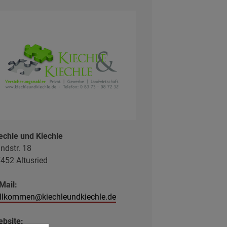
echle und Kiechle
ndstr. 18
452 Altusried
Mail:
llkommen@kiechleundkiechle.de
bsite: