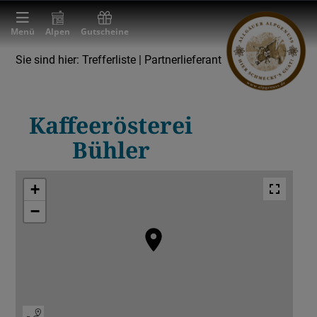
Menü
Alpen
Gutscheine
Sie sind hier:
Trefferliste
| Partnerlieferant
Partnerlieferant
Kaffee-Rösterei
Brauerei
Kaffeerösterei
Bühler