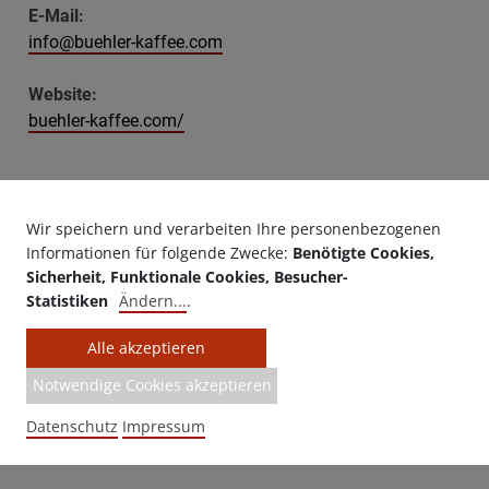
E-Mail:
info@buehler-kaffee.com
Website:
buehler-kaffee.com/
Letzte Aktualisierung
: 13.03.2026 | 17:43 Uhr
Wir speichern und verarbeiten Ihre personenbezogenen
Informationen für folgende Zwecke:
Benötigte Cookies,
Sicherheit, Funktionale Cookies, Besucher-
Öffnungszeiten
Statistiken
Ändern
...
.
Alle akzeptieren
Frei Zugänglich / Immer geöffnet
Notwendige Cookies akzeptieren
Datenschutz
Impressum