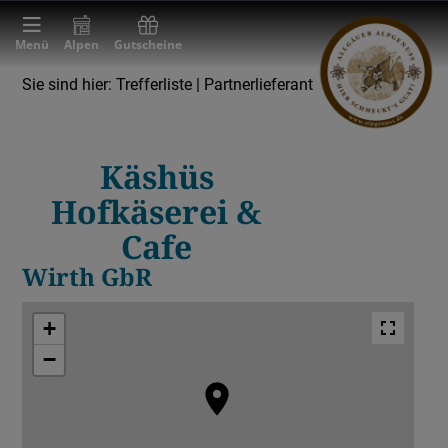
Menü
Alpen
Gutscheine
Sie sind hier:
Trefferliste
| Partnerlieferant
Partnerlieferant
Sennerei & Molkerei
Käshüs
Hofkäserei &
Cafe
Wirth GbR