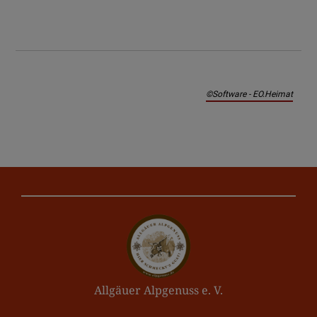
©Software - EO.Heimat
Allgäuer Alpgenuss e. V.