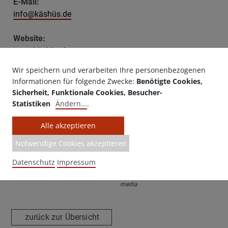
E-Mail:
info@käshüs.de
Website:
www.käshüs.de
Wir speichern und verarbeiten Ihre personenbezogenen
Informationen für folgende Zwecke:
Benötigte Cookies,
Sicherheit, Funktionale Cookies, Besucher-
Letzte Aktualisierung
: 16.01.2025 | 09:41 Uhr
Statistiken
Ändern
...
.
Alle akzeptieren
Notwendige Cookies akzeptieren
Datenschutz
Impressum
Made with ♥ by EO Heimat / OYA
media
zurück zur Übersicht