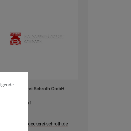
olgende
lzofenbäckerei Schroth GmbH
nthofer Str. 8
561 Oberstdorf
Mail:
fo@holzofenbaeckerei-schroth.de