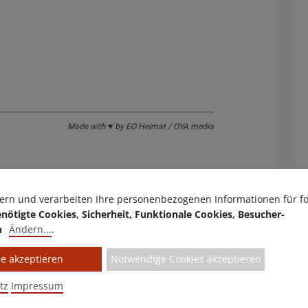
Made with ♥ by EO Heimat / OYA media
ern und verarbeiten Ihre personenbezogenen Informationen für f
Ho
nötigte Cookies, Sicherheit, Funktionale Cookies, Besucher-
So
n
Ändern
...
.
87
le akzeptieren
Notwendige Cookies akzeptieren
E-
tz
Impressum
in