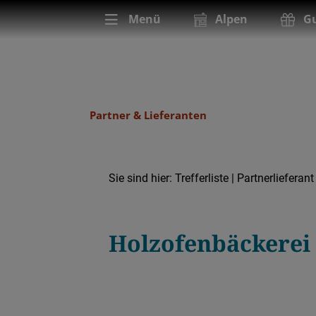
Menü
Alpen
Gu
Partner & Lieferanten
Sie sind hier:
Trefferliste
| Partnerlieferant
Partnerlieferant
Bäckerei & Konditorei
Holzofenbäckere