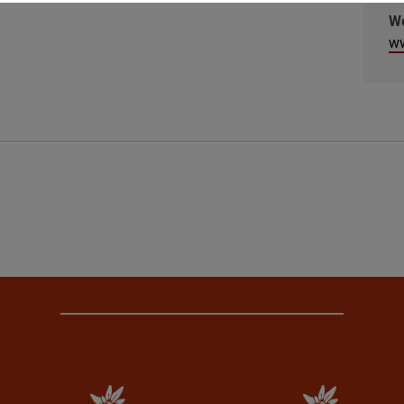
We
ww