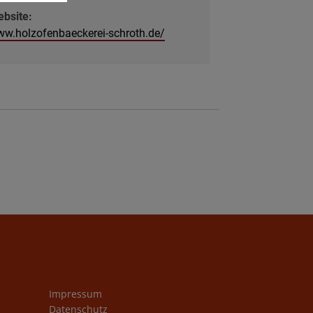
bsite:
w.holzofenbaeckerei-schroth.de/
Impressum
Datenschutz