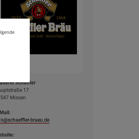
olgende
auerei Schäffler
uptstraße 17
547 Missen
Mail:
fo@schaeffler-braeu.de
bsite: