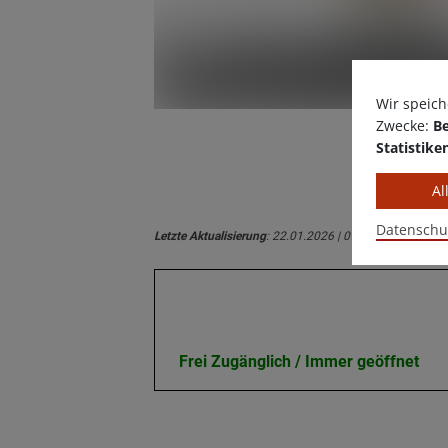
Wir speich
K
Zwecke:
Be
Statistike
Al
Datenschu
Letzte Aktualisierung
: 22.01.2026 | 09:48 Uhr
Öffnungszeiten
Frei Zugänglich / Immer geöffnet