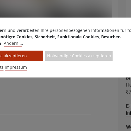
ern und verarbeiten Ihre personenbezogenen Informationen für f
arte
Galerie
nötigte Cookies, Sicherheit, Funktionale Cookies, Besucher-
n
Ändern
...
.
le akzeptieren
Notwendige Cookies akzeptieren
tz
Impressum
Br
Ha
87
E-
in
We