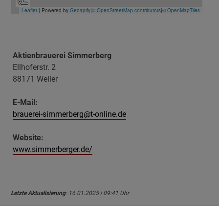
Aktienbrauerei Simmerberg
Ellhoferstr. 2
88171 Weiler
E-Mail:
brauerei-simmerberg@t-online.de
Website:
www.simmerberger.de/
Letzte Aktualisierung
: 16.01.2025 | 09:41 Uhr