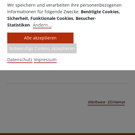
Wir speichern und verarbeiten Ihre personenbezogenen
Informationen für folgende Zwecke:
Benötigte Cookies,
Sicherheit, Funktionale Cookies, Besucher-
Statistiken
Ändern
...
.
Made with ♥ by EO Heimat / OYA
media
Alle akzeptieren
Notwendige Cookies akzeptieren
zurück zur Übersicht
Datenschutz
Impressum
©Software - EO.Heimat