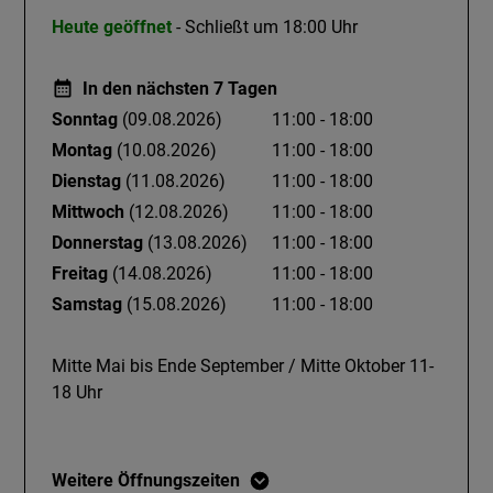
geht’s dann
Heute geöffnet
- Schließt um 18:00 Uhr
weiter zum Museumsdorf Erzgruben. Ein Erlebnis ist auch
die Fahrt mit
In den nächsten 7 Tagen
der Museumsbahn zurück nach Burgberg.
Sonntag
(09.08.2026)
11:00 - 18:00
Gipfel:
Montag
(10.08.2026)
11:00 - 18:00
Dienstag
(11.08.2026)
11:00 - 18:00
- Grünten
Mittwoch
(12.08.2026)
11:00 - 18:00
- Burgberger Hörnle
Donnerstag
(13.08.2026)
11:00 - 18:00
Besonderheiten:
Freitag
(14.08.2026)
11:00 - 18:00
Samstag
(15.08.2026)
11:00 - 18:00
: Das Alpe Topfen »Veggiebrot« mit leckerem Bergkäse
und Salat. Originell serviert und super lecker.
Mitte Mai bis Ende September / Mitte Oktober 11-
Empfehlenswert: Das
18 Uhr
abendliche Kässpatzenessen an ausgewählten Mittwoch-
Abenden (Reservierung erforderlich!). Kinderspielplatz
vorhanden
Weitere Öffnungszeiten